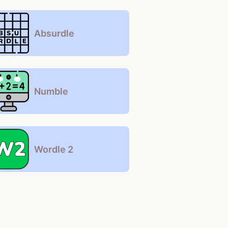
Absurdle
Numble
Wordle 2