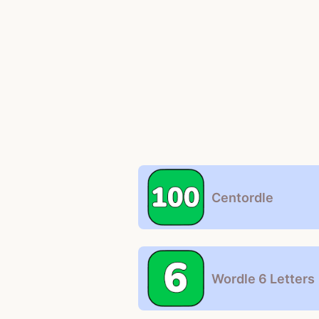
Centordle
Wordle 6 Letters