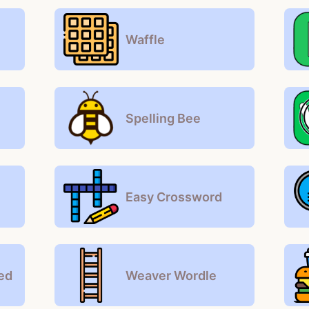
Waffle
Spelling Bee
Easy Crossword
ed
Weaver Wordle